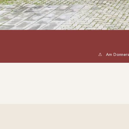
⚠
Am Donnerst