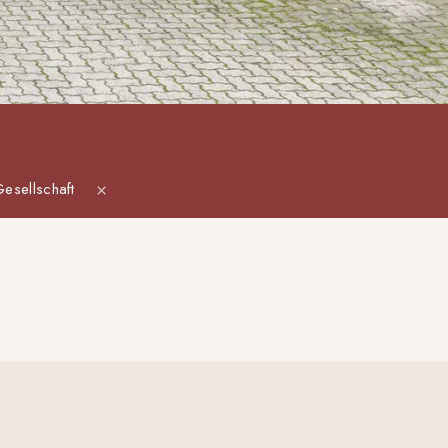
esellschaft
×