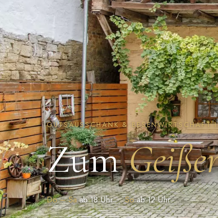
GUTSAUSSCHANK & BESENWIRTSCHAFT 
Zum
Geißen
Do – Sa
ab 18 Uhr
So
ab 12 Uhr